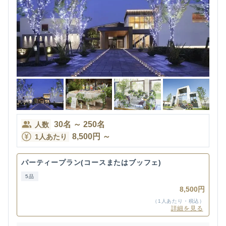
30
名
～
250
名
人数
8,500
円
～
1人あたり
パーティープラン(コースまたはブッフェ)
5品
8,500円
（1人あたり・税込）
詳細を見る