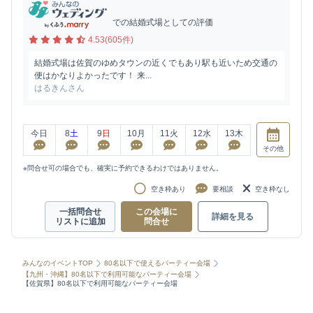
での結婚式場としての評価
4.53(605件)
結婚式場は佐賀のゆめタウンの近くでもあり駅も近いため交通の
便はかなりよかったです！ 来...
はるきんさん
今日
8
土
9
日
10
月
11
火
12
水
13
木
その他
※問合せ可の場合でも、確実に予約できるわけではありません。
空き枠あり
要相談
空き枠なし
一括問合せ
この会場に
詳細を見る
リストに追加
問合せ
みんなのイベントTOP
80名以下で使えるパーティー会場
【九州・沖縄】80名以下で利用可能なパーティー会場
【佐賀県】80名以下で利用可能なパーティー会場