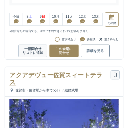
今日
8
土
9
日
10
月
11
火
12
水
13
木
その他
※問合せ可の場合でも、確実に予約できるわけではありません。
空き枠あり
要相談
空き枠なし
一括問合せ
この会場に
詳細を見る
リストに追加
問合せ
アクアデヴュー佐賀スィートテラ
ス
佐賀市（佐賀駅から車で5分）
/
結婚式場