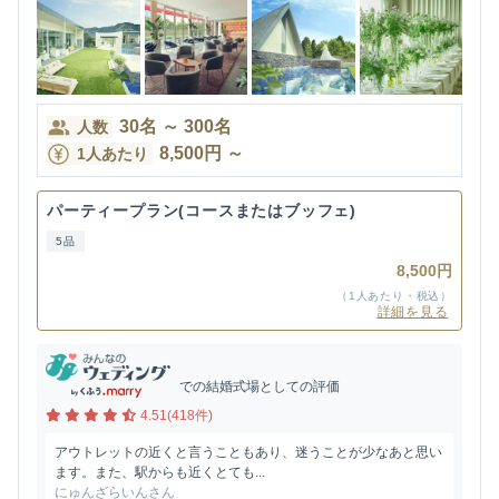
30
名
～
300
名
人数
8,500
円
～
1人あたり
パーティープラン(コースまたはブッフェ)
5品
8,500円
（1人あたり・税込）
詳細を見る
での結婚式場としての評価
4.51(418件)
アウトレットの近くと言うこともあり、迷うことが少なあと思い
ます。また、駅からも近くとても...
にゅんざらいんさん