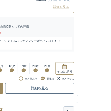
8,000円
（1人あたり・税込）
詳細を見る
結婚式場としての評価
)
が、シャトルバスやタクシーが出ていました！
7
月
18
火
19
水
20
木
21
金
その他
の日程
空き枠あり
要相談
空き枠なし
詳細を見る
ス