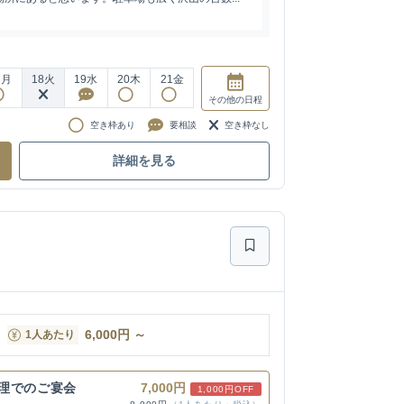
7
月
18
火
19
水
20
木
21
金
その他
の日程
空き枠あり
要相談
空き枠なし
詳細を見る
6,000
円
～
1人あたり
理でのご宴会
7,000円
1,000円OFF