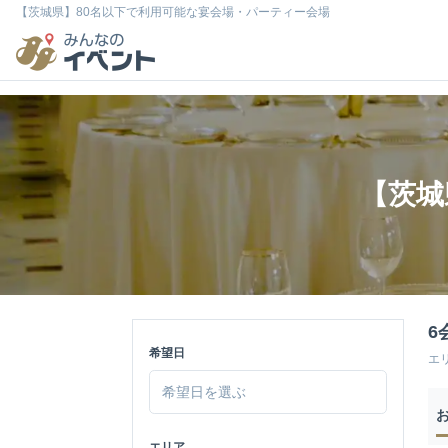
【茨城県】80名以下で利用可能な宴会場・パーティー会場
【茨城
6
希望日
エ
エリア