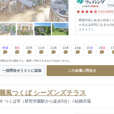
での
4.61(399件
県道付近にあるため近く
ゃる人は目印になるもの
ぱぎゅさん
今日
9
日
10
月
11
火
12
水
13
木
14
金
15
土
16
日
1
※問合せ可の場合でも、確実に予約できるわけではありません。
一括問合せ
リストに追加
この会場に
問合せ
麗風つくば シーズンズテラス
つくば市（研究学園駅から徒歩5分）
/
結婚式場