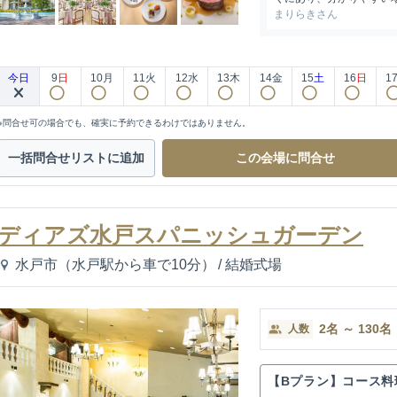
まりらきさん
今日
9
日
10
月
11
火
12
水
13
木
14
金
15
土
16
日
1
※問合せ可の場合でも、確実に予約できるわけではありません。
一括問合せ
リストに追加
この会場に
問合せ
ディアズ水戸スパニッシュガーデン
水戸市（水戸駅から車で10分）
/
結婚式場
2
名
～
130
名
人数
【Bプラン】コース料