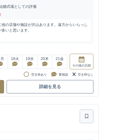
結婚式場としての評価
)
に他の店舗や施設が沢山あります。遠方からいらっし
が多いと思います。
7
月
18
火
19
水
20
木
21
金
その他
の日程
空き枠あり
要相談
空き枠なし
詳細を見る