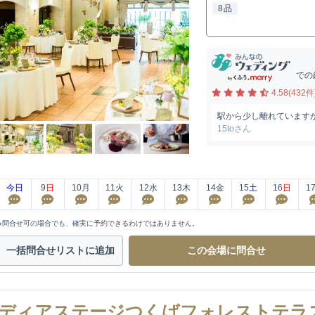
8品
での
4.58(432件
駅から少し離れています
15toさん
今日
9
日
10
月
11
火
12
水
13
木
14
金
15
土
16
日
1
※問合せ可の場合でも、確実に予約できるわけではありません。
一括問合せ
リストに追加
この会場に
問合せ
ディアステージつくばフォレストテラ