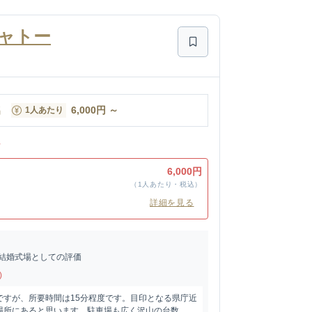
ャトー
名
6,000
円
～
1人あたり
ン
6,000円
（1人あたり・税込）
詳細を見る
結婚式場としての評価
)
ですが、所要時間は15分程度です。目印となる県庁近
所にあると思います。駐車場も広く沢山の台数...