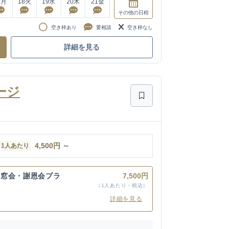
7
月
18
火
19
水
20
木
21
金
その他
の日程
空き枠あり
要相談
空き枠なし
詳細を見る
ージ
4,500
円
～
1人あたり
同窓会・謝恩会プラ
7,500円
（1人あたり・税込）
詳細を見る