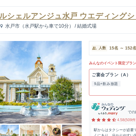
ルシェルアンジュ水戸 ウエディングシ
水戸市（水戸駅から車で10分）
/
結婚式場
15
名
～
152
人数
みんなのイベント限定プラ
ご宴会プラン（A）
9品+飲み放題
での
4.58(509件
駅からはタクシーが必要
くにあり、分かりやすい場