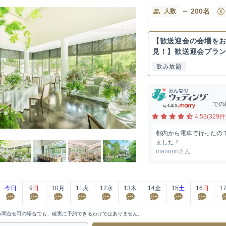
～
200
名
人数
【歓送迎会の会場を
見！】歓送迎会プラ
飲み放題
での
4.53(329件
都内から電車で行ったの
ました！
marinnnさん
今日
9
日
10
月
11
火
12
水
13
木
14
金
15
土
16
日
1
※問合せ可の場合でも、確実に予約できるわけではありません。