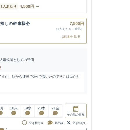
4,500
円
～
1人あたり
お探しの幹事様必
7,500円
ン
（1人あたり・税込）
詳細を見る
結婚式場としての評価
)
ですが、駅から徒歩で5分で着いたのでそこは助かり
7
月
18
火
19
水
20
木
21
金
その他
の日程
空き枠あり
要相談
空き枠なし