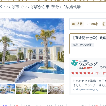
つくば市（つくば駅から車で5分）
/
結婚式場
～
250
名
人数
【直近問合せ◎】歓
6品+飲み放題
での
4.52(521件
打ち合わせや準備、当日
ました。プランナーさんは
springreenmenさん