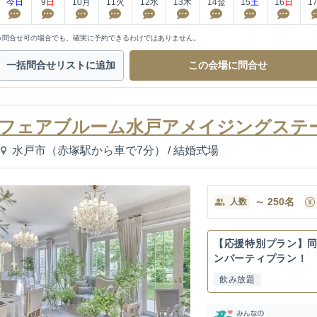
今日
9
日
10
月
11
火
12
水
13
木
14
金
15
土
16
日
1
※問合せ可の場合でも、確実に予約できるわけではありません。
一括問合せ
リストに追加
この会場に
問合せ
フェアブルーム水戸アメイジングステ
水戸市（赤塚駅から車で7分）
/
結婚式場
～
250
名
人数
【応援特別プラン】
ンパーティプラン！
飲み放題