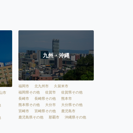
九州・沖縄
福岡市
北九州市
久留米市
福岡県その他
佐賀市
佐賀県その他
山市
長崎市
長崎県その他
熊本市
熊本県その他
大分市
大分県その他
他
宮崎市
宮崎県その他
鹿児島市
鹿児島県その他
那覇市
沖縄県その他
他