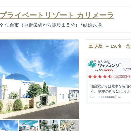
プライベートリゾート カリメーラ
仙台市（中野栄駅から徒歩１５分）
/
結婚式場
～
150
名
人数
での
4.52(283件
仙台駅からは電車なら仙
す。 式場の周りにはお店
haruuuuuuuuuさん