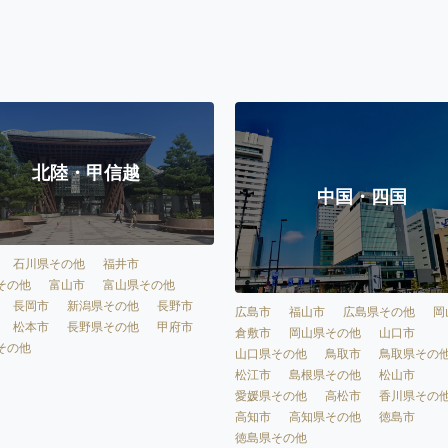
北陸・甲信越
中国・四国
石川県その他
福井市
その他
富山市
富山県その他
長岡市
新潟県その他
長野市
広島市
福山市
広島県その他
岡
松本市
長野県その他
甲府市
倉敷市
岡山県その他
山口市
その他
山口県その他
鳥取市
鳥取県その
松江市
島根県その他
松山市
愛媛県その他
高松市
香川県その
高知市
高知県その他
徳島市
徳島県その他