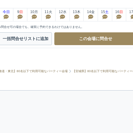
今日
9
日
10
月
11
火
12
水
13
木
14
金
15
土
16
日
1
※問合せ可の場合でも、確実に予約できるわけではありません。
一括問合せ
リストに追加
この会場に
問合せ
海道・東北】80名以下で利用可能なパーティー会場
【宮城県】80名以下で利用可能なパーティー