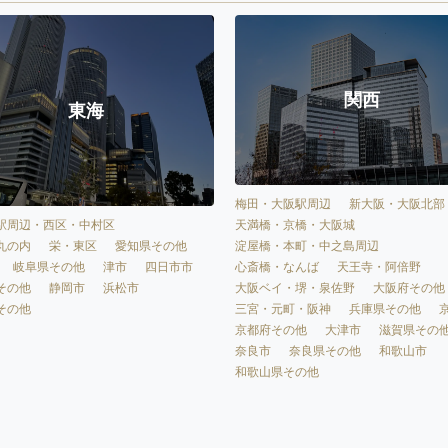
関西
東海
梅田・大阪駅周辺
新大阪・大阪北部
天満橋・京橋・大阪城
駅周辺・西区・中村区
淀屋橋・本町・中之島周辺
丸の内
栄・東区
愛知県その他
心斎橋・なんば
天王寺・阿倍野
岐阜県その他
津市
四日市市
大阪ベイ・堺・泉佐野
大阪府その他
その他
静岡市
浜松市
三宮・元町・阪神
兵庫県その他
その他
京都府その他
大津市
滋賀県その
奈良市
奈良県その他
和歌山市
和歌山県その他