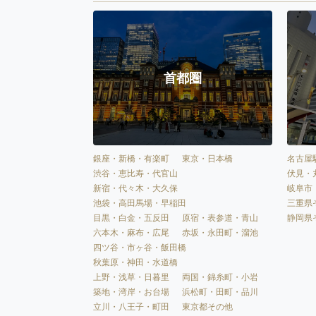
首都圏
銀座・新橋・有楽町
東京・日本橋
名古屋
渋谷・恵比寿・代官山
伏見・
新宿・代々木・大久保
岐阜市
池袋・高田馬場・早稲田
三重県
目黒・白金・五反田
原宿・表参道・青山
静岡県
六本木・麻布・広尾
赤坂・永田町・溜池
四ツ谷・市ヶ谷・飯田橋
秋葉原・神田・水道橋
上野・浅草・日暮里
両国・錦糸町・小岩
築地・湾岸・お台場
浜松町・田町・品川
立川・八王子・町田
東京都その他