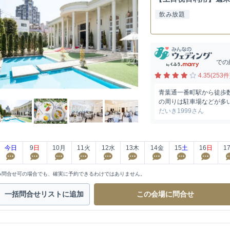
飲み放題
での
4.35(253件
青葉通一番町駅から徒歩
の周りは駐車場などが多い
だいき1999さん
今日
9
日
10
月
11
火
12
水
13
木
14
金
15
土
16
日
1
※問合せ可の場合でも、確実に予約できるわけではありません。
一括問合せ
リストに追加
この会場に
問合せ