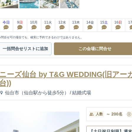
今日
9
日
10
月
11
火
12
水
13
木
14
金
15
土
16
日
1
※問合せ可の場合でも、確実に予約できるわけではありません。
一括問合せ
リストに追加
この会場に
問合せ
ニーズ仙台 by T&G WEDDING(旧
台))
仙台市（仙台駅から徒歩5分）
/
結婚式場
～
200
名
人数
【土日祝日利用】週