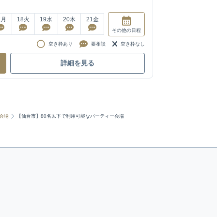
7
月
18
火
19
水
20
木
21
金
その他
の日程
空き枠あり
要相談
空き枠なし
詳細を見る
会場
【仙台市】80名以下で利用可能なパーティー会場