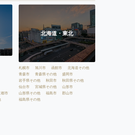
北海道・東北
札幌市
旭川市
函館市
北海道その他
青森市
青森県その他
盛岡市
岩手県その他
秋田市
秋田県その他
仙台市
宮城県その他
山形市
京都市
山形県その他
福島市
郡山市
他
福島県その他