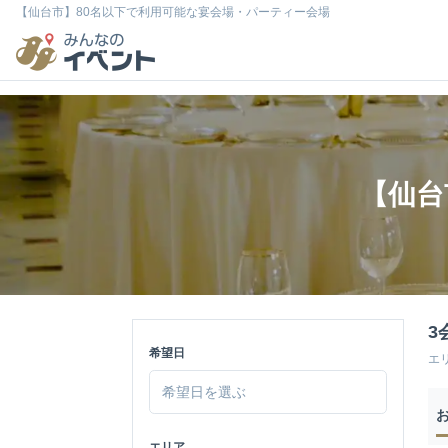
【仙台市】80名以下で利用可能な宴会場・パーティー会場
【仙台
3
希望日
エ
エリア