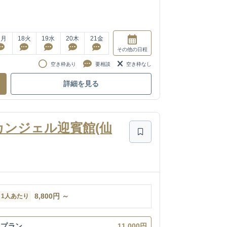
7
月
18
火
19
水
20
木
21
金
その他
の日程
空き枠あり
要相談
空き枠なし
詳細を見る
アーカンジェル迎賓館(仙
8,800
円
～
1人あたり
末プラン
11,000円