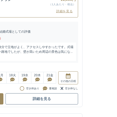
（1人あたり・税込）
詳細を見る
結婚式場としての評価
)
数分で立地がよく、アクセスしやすかったです。式場
路地でしたが、壁が高いため周辺の景色は気にな...
7
月
18
火
19
水
20
木
21
金
その他
の日程
空き枠あり
要相談
空き枠なし
詳細を見る