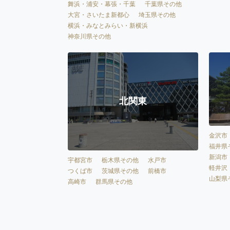
舞浜・浦安・幕張・千葉
千葉県その他
大宮・さいたま新都心
埼玉県その他
横浜・みなとみらい・新横浜
神奈川県その他
北関東
金沢市
福井県
新潟市
宇都宮市
栃木県その他
水戸市
軽井沢
つくば市
茨城県その他
前橋市
山梨県
高崎市
群馬県その他