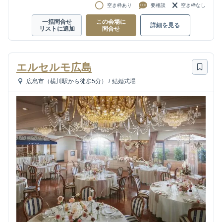
空き枠あり
要相談
空き枠なし
一括問合せ
この会場に
詳細を見る
リストに追加
問合せ
エルセルモ広島
広島市（横川駅から徒歩5分）
/
結婚式場