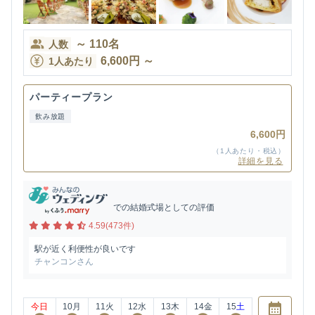
～
110
名
人数
6,600
円
～
1人あたり
パーティープラン
飲み放題
6,600円
（1人あたり・税込）
詳細を見る
での結婚式場としての評価
4.59(473件)
駅が近く利便性が良いです
チャンコンさん
今日
10
月
11
火
12
水
13
木
14
金
15
土