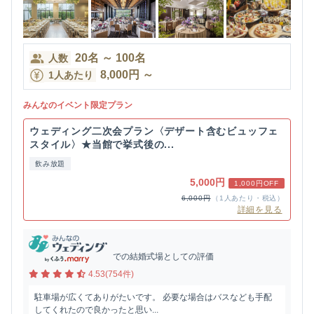
20
名
～
100
名
人数
8,000
円
～
1人あたり
みんなのイベント限定プラン
ウェディング二次会プラン〈デザート含むビュッフェ
スタイル〉★当館で挙式後の...
飲み放題
5,000円
1,000円OFF
6,000円
（1人あたり・税込）
詳細を見る
での結婚式場としての評価
4.53(754件)
駐車場が広くてありがたいです。 必要な場合はバスなども手配
してくれたので良かったと思い...