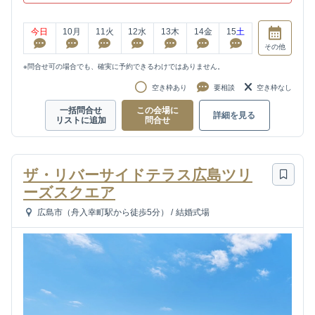
今日
10
月
11
火
12
水
13
木
14
金
15
土
その他
※問合せ可の場合でも、確実に予約できるわけではありません。
空き枠あり
要相談
空き枠なし
一括問合せ
この会場に
詳細を見る
リストに追加
問合せ
ザ・リバーサイドテラス広島ツリ
ーズスクエア
広島市（舟入幸町駅から徒歩5分）
/
結婚式場