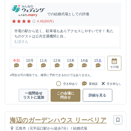
での結婚式場としての評価
4.46(66件)
市電の駅から近く、駐車場もありアクセスしやすいです！ 私た
ちのゲストは公共交通機関と自...
むぽさん
今日
10
月
11
火
12
水
13
木
14
金
15
土
その他
※問合せ可の場合でも、確実に予約できるわけではありません。
空き枠あり
要相談
空き枠なし
一括問合せ
この会場に
詳細を見る
リストに追加
問合せ
海辺のガーデンハウス リーベリア
広島市（元宇品口駅から徒歩7分）
/
結婚式場