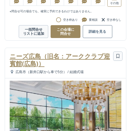
その他
※問合せ可の場合でも、確実に予約できるわけではありません。
空き枠あり
要相談
空き枠なし
一括問合せ
この会場に
詳細を見る
リストに追加
問合せ
ニーズ広島（旧名：アーククラブ迎
賓館(広島)）
広島市（新井口駅から車で5分）
/
結婚式場