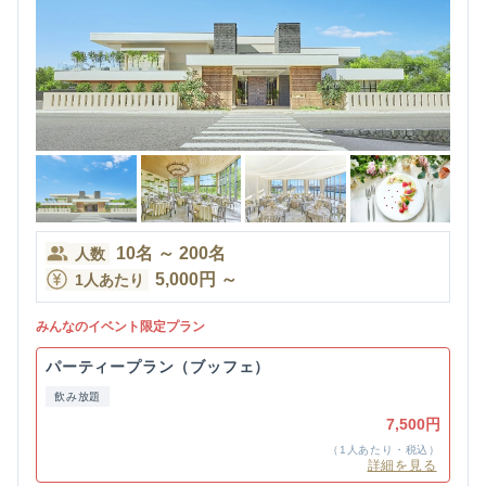
10
名
～
200
名
人数
5,000
円
～
1人あたり
みんなのイベント限定プラン
パーティープラン（ブッフェ）
飲み放題
7,500円
（1人あたり・税込）
詳細を見る