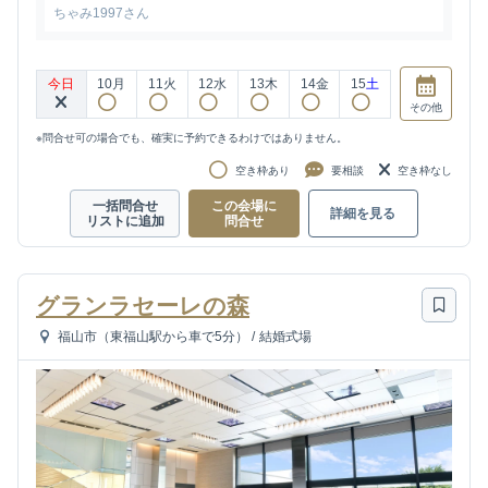
ちゃみ1997さん
今日
10
月
11
火
12
水
13
木
14
金
15
土
その他
※問合せ可の場合でも、確実に予約できるわけではありません。
空き枠あり
要相談
空き枠なし
一括問合せ
この会場に
詳細を見る
リストに追加
問合せ
グランラセーレの森
福山市（東福山駅から車で5分）
/
結婚式場