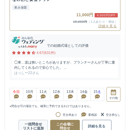
飲み放題
11,000円
4,000円OFF
15,000円
（1人あたり・税込）
詳細を見る
での結婚式場としての評価
4.67(631件)
◯車…道は狭いところがありますが、プランナーさんが丁寧に案
内してくれるので安心でした。 ...
はっしー22さん
今日
10
月
11
火
12
水
13
木
14
金
15
土
その他
※問合せ可の場合でも、確実に予約できるわけではありません。
空き枠あり
要相談
空き枠なし
一括問合せ
この会場に
詳細を見る
リストに追加
問合せ