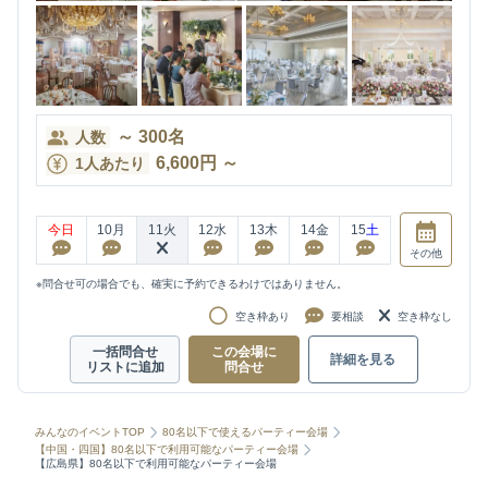
～
300
名
人数
6,600
円
～
1人あたり
今日
10
月
11
火
12
水
13
木
14
金
15
土
その他
※問合せ可の場合でも、確実に予約できるわけではありません。
空き枠あり
要相談
空き枠なし
一括問合せ
この会場に
詳細を見る
リストに追加
問合せ
みんなのイベントTOP
80名以下で使えるパーティー会場
【中国・四国】80名以下で利用可能なパーティー会場
【広島県】80名以下で利用可能なパーティー会場