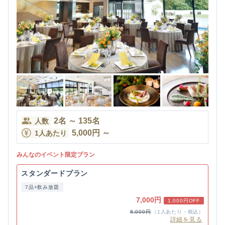
2
名
～
135
名
人数
5,000
円
～
1人あたり
みんなのイベント限定プラン
スタンダードプラン
7品+飲み放題
7,000円
1,000円OFF
8,000円
（1人あたり・税込）
詳細を見る