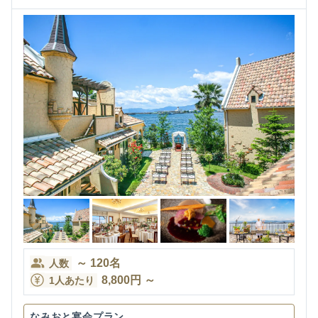
～
120
名
人数
8,800
円
～
1人あたり
なみおと宴会プラン