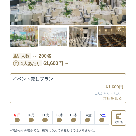
～
200
名
人数
61,600
円
～
1人あたり
イベント貸しプラン
61,600円
（1人あたり・税込）
詳細を見る
今日
10
月
11
火
12
水
13
木
14
金
15
土
その他
※問合せ可の場合でも、確実に予約できるわけではありません。