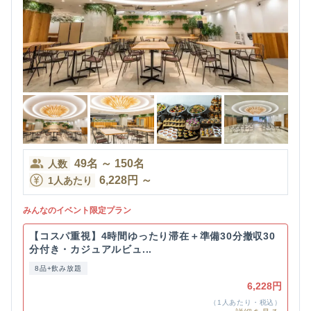
49
名
～
150
名
人数
6,228
円
～
1人あたり
みんなのイベント限定プラン
【コスパ重視】4時間ゆったり滞在＋準備30分撤収30
分付き・カジュアルビュ...
8品+飲み放題
6,228円
（1人あたり・税込）