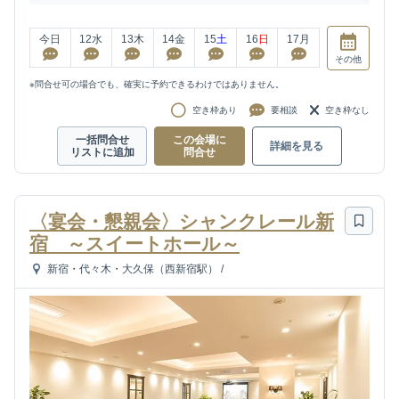
今日
12
水
13
木
14
金
15
土
16
日
17
月
その他
※問合せ可の場合でも、確実に予約できるわけではありません。
空き枠あり
要相談
空き枠なし
一括問合せ
この会場に
詳細を見る
リストに追加
問合せ
〈宴会・懇親会〉シャンクレール新
宿 ～スイートホール～
新宿・代々木・大久保（西新宿駅）
/