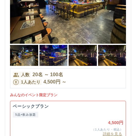
20
名
～
100
名
人数
4,500
円
～
1人あたり
みんなのイベント限定プラン
ベーシックプラン
5品+飲み放題
4,500円
（1人あたり・税込）
詳細を見る