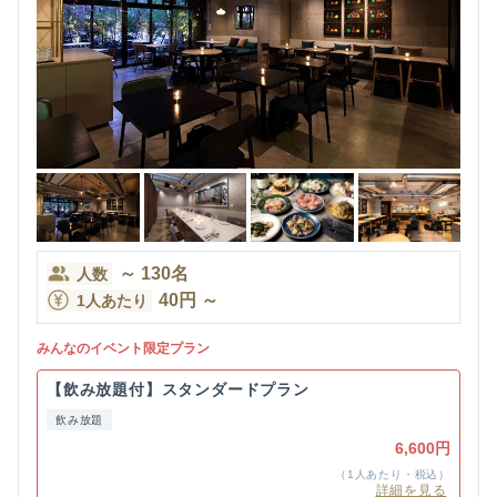
～
130
名
人数
40
円
～
1人あたり
みんなのイベント限定プラン
【飲み放題付】スタンダードプラン
飲み放題
6,600円
（1人あたり・税込）
詳細を見る