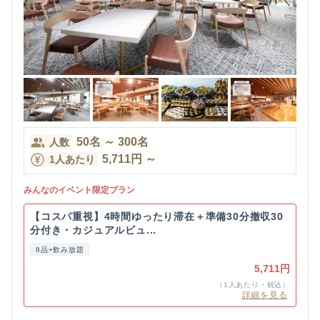
50
名
～
300
名
人数
5,711
円
～
1人あたり
みんなのイベント限定プラン
【コスパ重視】4時間ゆったり滞在＋準備30分撤収30
分付き・カジュアルビュ...
8品+飲み放題
5,711円
（1人あたり・税込）
詳細を見る