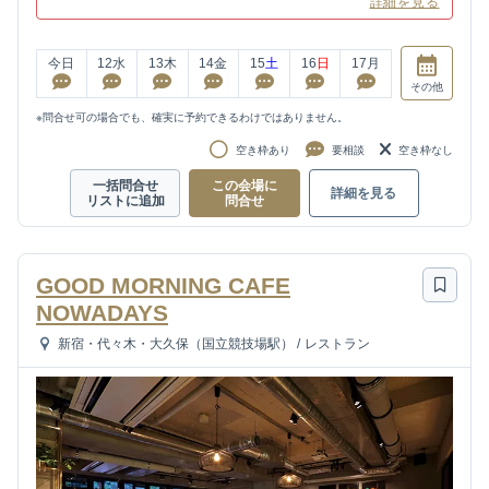
詳細を見る
今日
12
水
13
木
14
金
15
土
16
日
17
月
その他
※問合せ可の場合でも、確実に予約できるわけではありません。
空き枠あり
要相談
空き枠なし
一括問合せ
この会場に
詳細を見る
リストに追加
問合せ
GOOD MORNING CAFE
NOWADAYS
新宿・代々木・大久保（国立競技場駅）
/
レストラン