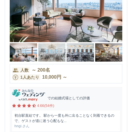
～
200
名
人数
10,000
円
～
1人あたり
での結婚式場としての評価
4.66(54件)
初台駅直結です。 駅から一度も外に出ることなく到着できるの
で、ゲストが道に迷う心配もな...
hngi.さん