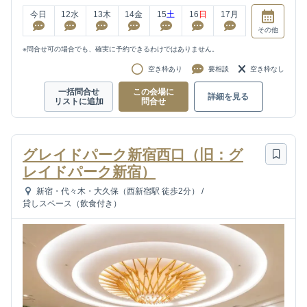
今日
12
水
13
木
14
金
15
土
16
日
17
月
その他
※問合せ可の場合でも、確実に予約できるわけではありません。
空き枠あり
要相談
空き枠なし
一括問合せ
この会場に
詳細を見る
リストに追加
問合せ
グレイドパーク新宿西口（旧：グ
レイドパーク新宿）
新宿・代々木・大久保（西新宿駅 徒歩2分）
/
貸しスペース（飲食付き）