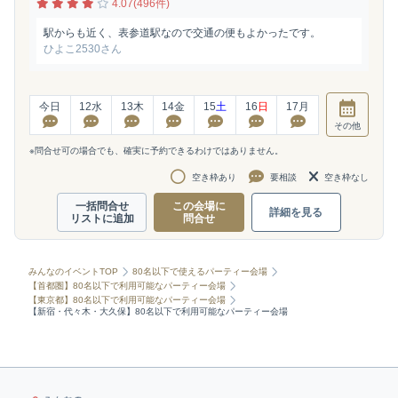
4.07(496件)
駅からも近く、表参道駅なので交通の便もよかったです。
ひよこ2530さん
今日
12
水
13
木
14
金
15
土
16
日
17
月
その他
※問合せ可の場合でも、確実に予約できるわけではありません。
空き枠あり
要相談
空き枠なし
一括問合せ
この会場に
詳細を見る
リストに追加
問合せ
みんなのイベントTOP
80名以下で使えるパーティー会場
【首都圏】80名以下で利用可能なパーティー会場
【東京都】80名以下で利用可能なパーティー会場
【新宿・代々木・大久保】80名以下で利用可能なパーティー会場