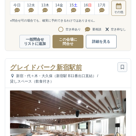
今日
12
水
13
木
14
金
15
土
16
日
17
月
その他
※問合せ可の場合でも、確実に予約できるわけではありません。
空き枠あり
要相談
空き枠なし
一括問合せ
この会場に
詳細を見る
リストに追加
問合せ
グレイドパーク新宿駅前
新宿・代々木・大久保（新宿駅 B11番出口直結）
/
貸しスペース（飲食付き）