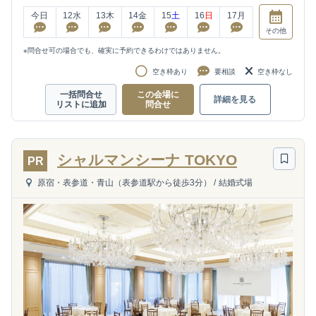
今日
12
水
13
木
14
金
15
土
16
日
17
月
その他
※問合せ可の場合でも、確実に予約できるわけではありません。
空き枠あり
要相談
空き枠なし
一括問合せ
この会場に
詳細を見る
リストに追加
問合せ
シャルマンシーナ TOKYO
PR
原宿・表参道・青山（表参道駅から徒歩3分）
/
結婚式場