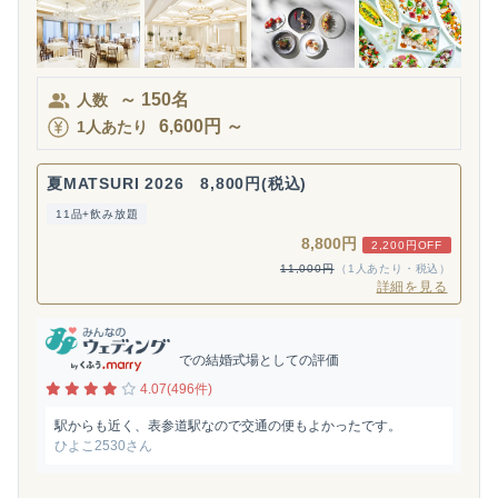
～
150
名
人数
6,600
円
～
1人あたり
夏MATSURI 2026 8,800円(税込)
11品+飲み放題
8,800円
2,200円OFF
11,000円
（1人あたり・税込）
詳細を見る
での結婚式場としての評価
4.07(496件)
駅からも近く、表参道駅なので交通の便もよかったです。
ひよこ2530さん