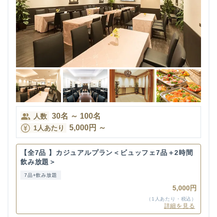
30
名
～
100
名
人数
5,000
円
～
1人あたり
【全7品 】カジュアルプラン＜ビュッフェ7品＋2時間
飲み放題＞
7品+飲み放題
5,000円
（1人あたり・税込）
詳細を見る