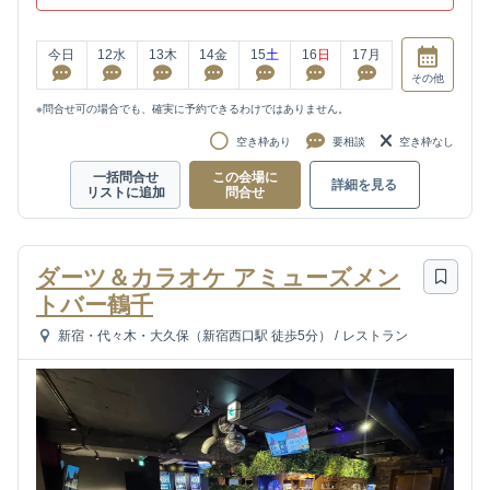
今日
12
水
13
木
14
金
15
土
16
日
17
月
その他
※問合せ可の場合でも、確実に予約できるわけではありません。
空き枠あり
要相談
空き枠なし
一括問合せ
この会場に
詳細を見る
リストに追加
問合せ
ダーツ＆カラオケ アミューズメン
トバー鶴千
新宿・代々木・大久保（新宿西口駅 徒歩5分）
/
レストラン