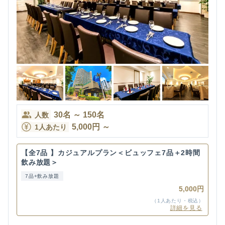
30
名
～
150
名
人数
5,000
円
～
1人あたり
【全7品 】カジュアルプラン＜ビュッフェ7品＋2時間
飲み放題＞
7品+飲み放題
5,000円
（1人あたり・税込）
詳細を見る