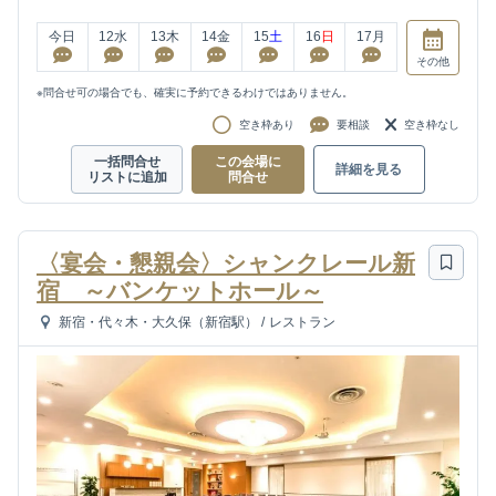
今日
12
水
13
木
14
金
15
土
16
日
17
月
その他
※問合せ可の場合でも、確実に予約できるわけではありません。
空き枠あり
要相談
空き枠なし
一括問合せ
この会場に
詳細を見る
リストに追加
問合せ
〈宴会・懇親会〉シャンクレール新
宿 ～バンケットホール～
新宿・代々木・大久保（新宿駅）
/
レストラン