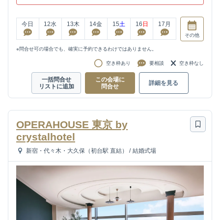
今日
12
水
13
木
14
金
15
土
16
日
17
月
その他
※問合せ可の場合でも、確実に予約できるわけではありません。
空き枠あり
要相談
空き枠なし
一括問合せ
この会場に
詳細を見る
リストに追加
問合せ
OPERAHOUSE 東京 by
crystalhotel
新宿・代々木・大久保（初台駅 直結）
/
結婚式場