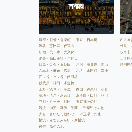
首都圏
銀座・新橋・有楽町
東京・日本橋
名古屋
渋谷・恵比寿・代官山
伏見・
新宿・代々木・大久保
岐阜市
池袋・高田馬場・早稲田
三重県
目黒・白金・五反田
原宿・表参道・青山
静岡県
六本木・麻布・広尾
赤坂・永田町・溜池
四ツ谷・市ヶ谷・飯田橋
秋葉原・神田・水道橋
上野・浅草・日暮里
両国・錦糸町・小岩
築地・湾岸・お台場
浜松町・田町・品川
立川・八王子・町田
東京都その他
舞浜・浦安・幕張・千葉
千葉県その他
大宮・さいたま新都心
埼玉県その他
横浜・みなとみらい・新横浜
神奈川県その他