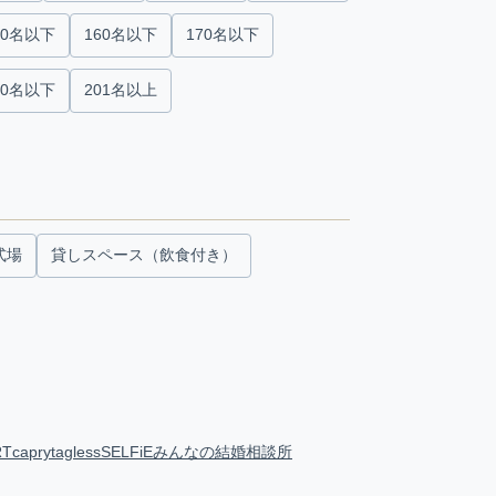
50名以下
160名以下
170名以下
00名以下
201名以上
式場
貸しスペース（飲食付き）
RT
capry
tagless
SELFiE
みんなの結婚相談所