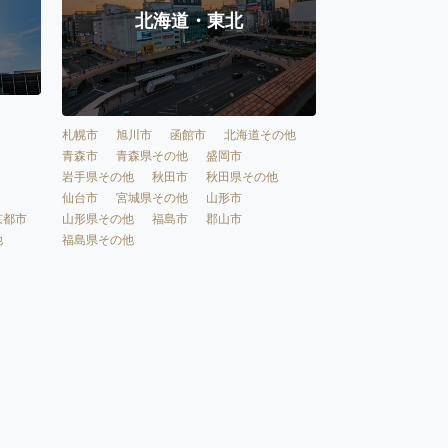
北海道・東北
札幌市
旭川市
函館市
北海道その他
青森市
青森県その他
盛岡市
岩手県その他
秋田市
秋田県その他
仙台市
宮城県その他
山形市
京都市
山形県その他
福島市
郡山市
他
福島県その他