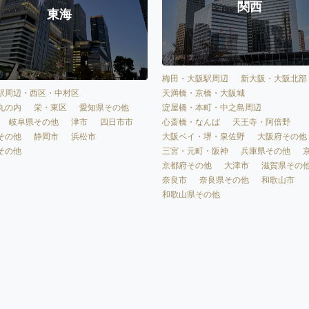
関西
東海
梅田・大阪駅周辺
新大阪・大阪北部
天満橋・京橋・大阪城
駅周辺・西区・中村区
淀屋橋・本町・中之島周辺
丸の内
栄・東区
愛知県その他
心斎橋・なんば
天王寺・阿倍野
岐阜県その他
津市
四日市市
大阪ベイ・堺・泉佐野
大阪府その他
その他
静岡市
浜松市
三宮・元町・阪神
兵庫県その他
その他
京都府その他
大津市
滋賀県その
奈良市
奈良県その他
和歌山市
和歌山県その他