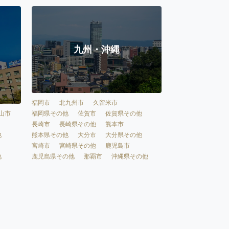
九州・沖縄
福岡市
北九州市
久留米市
福岡県その他
佐賀市
佐賀県その他
山市
長崎市
長崎県その他
熊本市
熊本県その他
大分市
大分県その他
他
宮崎市
宮崎県その他
鹿児島市
鹿児島県その他
那覇市
沖縄県その他
他