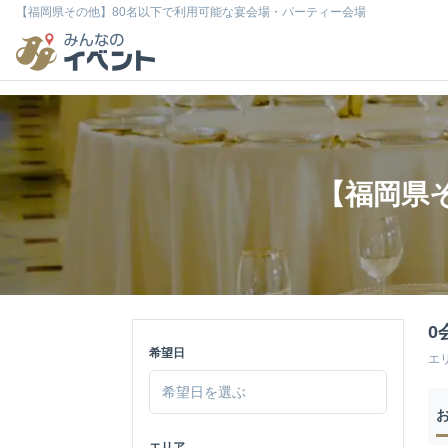
【福岡県その他】80名以下で利用可能な宴会場・パーティー会場
【福岡県
0
希望日
エ
エリア