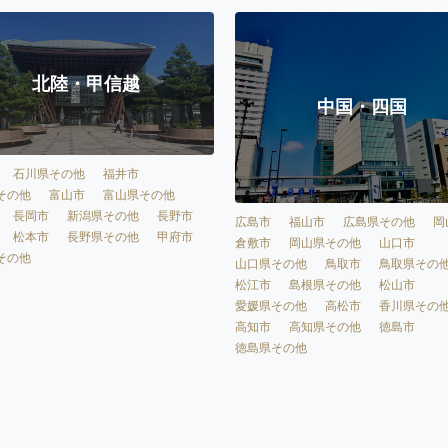
北陸・甲信越
中国・四国
石川県その他
福井市
その他
富山市
富山県その他
長岡市
新潟県その他
長野市
広島市
福山市
広島県その他
岡
松本市
長野県その他
甲府市
倉敷市
岡山県その他
山口市
その他
山口県その他
鳥取市
鳥取県その
松江市
島根県その他
松山市
愛媛県その他
高松市
香川県その
高知市
高知県その他
徳島市
徳島県その他