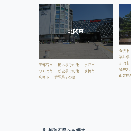
北関東
金沢市
福井県
新潟市
宇都宮市
栃木県その他
水戸市
軽井沢
つくば市
茨城県その他
前橋市
山梨県
高崎市
群馬県その他
都道府県から探す