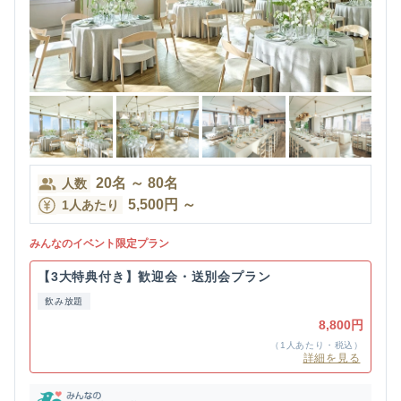
20
名
～
80
名
人数
5,500
円
～
1人あたり
みんなのイベント限定プラン
【3大特典付き】歓迎会・送別会プラン
飲み放題
8,800円
（1人あたり・税込）
詳細を見る