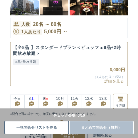
20
名
～
80
名
人数
5,000
円
～
1人あたり
【全8品 】スタンダードプラン＜ビュッフェ8品+2時
間飲み放題＞
8品+飲み放題
6,000円
（1人あたり・税込）
詳細を見る
今日
8
土
9
日
10
月
11
火
12
水
13
木
その他
※問合せ可の場合でも、確実に予約できるわけではありません。
チェック会場
0
/
10
空き枠あり
要相談
空き枠なし
一括問合せリストを見る
まとめて問合せ（無料）
一括問合せ
この会場に
詳細を見る
リストに追加
問合せ