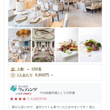
～
150
名
人数
8,800
円
～
1人あたり
での結婚式場としての評価
4.29(707件)
駅から近いので、遠方ゲストも来ていただきやすいです！ 私た