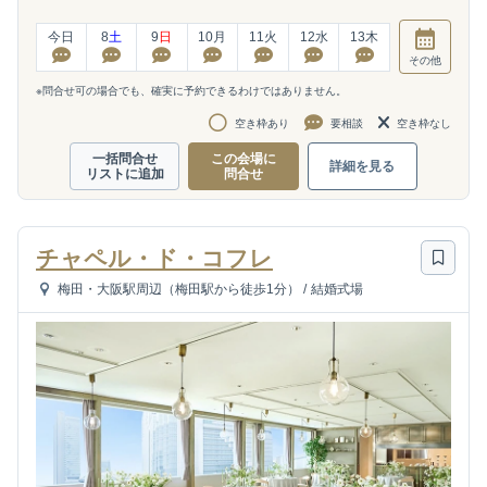
今日
8
土
9
日
10
月
11
火
12
水
13
木
その他
※問合せ可の場合でも、確実に予約できるわけではありません。
空き枠あり
要相談
空き枠なし
一括問合せ
この会場に
詳細を見る
リストに追加
問合せ
チャペル・ド・コフレ
梅田・大阪駅周辺（梅田駅から徒歩1分）
/
結婚式場