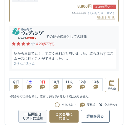
8,800円
2,200円OFF
11,000円
（1人あたり・税込）
詳細を見る
での結婚式場としての評価
4.20(577件)
駅から直結で近く、すごく便利だと思いました。道も迷わずにス
ムーズに行くことができました。...
2りんご2さん
今日
8
土
9
日
10
月
11
火
12
水
13
木
その他
※問合せ可の場合でも、確実に予約できるわけではありません。
空き枠あり
要相談
空き枠なし
一括問合せ
この会場に
詳細を見る
リストに追加
問合せ