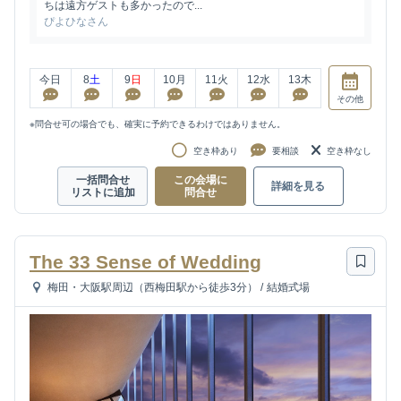
ちは遠方ゲストも多かったので...
ぴよひなさん
今日
8
土
9
日
10
月
11
火
12
水
13
木
その他
※問合せ可の場合でも、確実に予約できるわけではありません。
空き枠あり
要相談
空き枠なし
一括問合せ
この会場に
詳細を見る
リストに追加
問合せ
The 33 Sense of Wedding
梅田・大阪駅周辺（西梅田駅から徒歩3分）
/
結婚式場