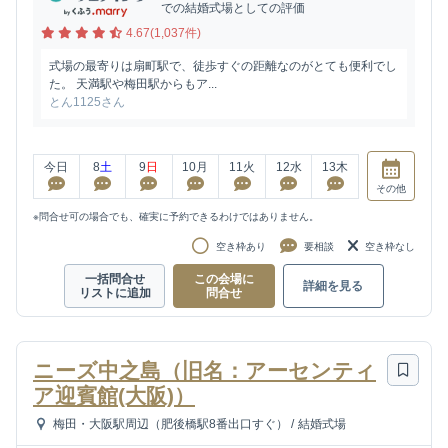
での結婚式場としての評価
4.67(1,037件)
式場の最寄りは扇町駅で、徒歩すぐの距離なのがとても便利でし
た。 天満駅や梅田駅からもア...
とん1125さん
今日
8
土
9
日
10
月
11
火
12
水
13
木
その他
※問合せ可の場合でも、確実に予約できるわけではありません。
空き枠あり
要相談
空き枠なし
一括問合せ
この会場に
詳細を見る
リストに追加
問合せ
ニーズ中之島（旧名：アーセンティ
ア迎賓館(大阪)）
梅田・大阪駅周辺（肥後橋駅8番出口すぐ）
/
結婚式場