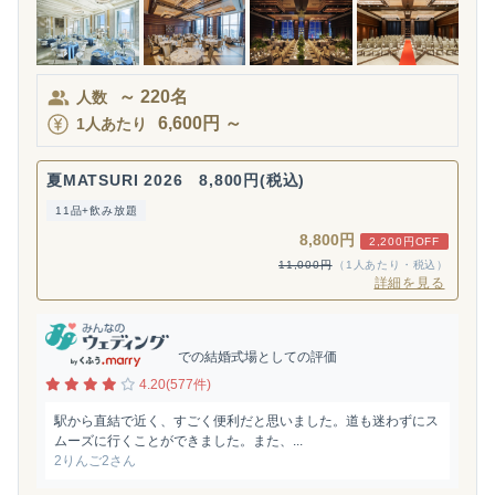
～
220
名
人数
6,600
円
～
1人あたり
夏MATSURI 2026 8,800円(税込)
11品+飲み放題
8,800円
2,200円OFF
11,000円
（1人あたり・税込）
詳細を見る
での結婚式場としての評価
4.20(577件)
駅から直結で近く、すごく便利だと思いました。道も迷わずにス
ムーズに行くことができました。また、...
2りんご2さん