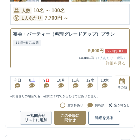
10
名
～
100
名
人数
7,700
円
～
1人あたり
宴会・パーティー（料理グレードアップ）プラン
13品+飲み放題
9,900円
990円OFF
10,890円
（1人あたり・税込）
詳細を見る
今日
8
土
9
日
10
月
11
火
12
水
13
木
その他
※問合せ可の場合でも、確実に予約できるわけではありません。
空き枠あり
要相談
空き枠なし
一括問合せ
この会場に
詳細を見る
リストに追加
問合せ