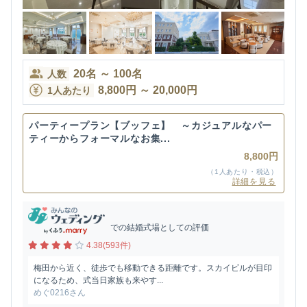
20
名
～
100
名
人数
8,800
円
～
20,000
円
1人あたり
パーティープラン【ブッフェ】 ～カジュアルなパー
ティーからフォーマルなお集...
8,800円
（1人あたり・税込）
詳細を見る
での結婚式場としての評価
4.38(593件)
梅田から近く、徒歩でも移動できる距離です。スカイビルが目印
になるため、式当日家族も来やす...
めぐ0216さん