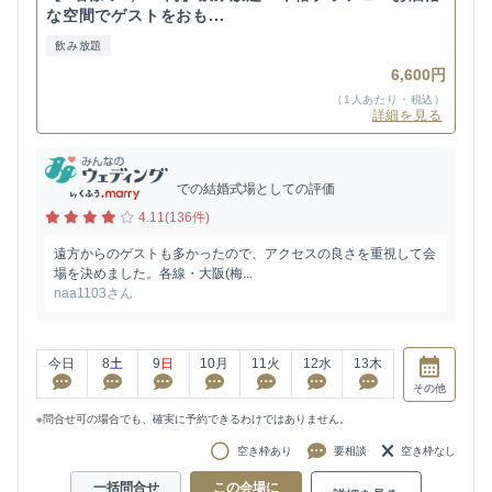
な空間でゲストをおも...
飲み放題
6,600円
（1人あたり・税込）
詳細を見る
での結婚式場としての評価
4.11(136件)
遠方からのゲストも多かったので、アクセスの良さを重視して会
場を決めました。各線・大阪(梅...
naa1103さん
今日
8
土
9
日
10
月
11
火
12
水
13
木
その他
※問合せ可の場合でも、確実に予約できるわけではありません。
空き枠あり
要相談
空き枠なし
一括問合せ
この会場に