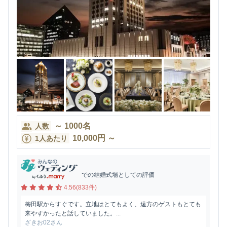
～
1000
名
人数
10,000
円
～
1人あたり
での結婚式場としての評価
4.56(833件)
梅田駅からすぐです。立地はとてもよく、遠方のゲストもとても
来やすかったと話していました。...
ざきお02さん