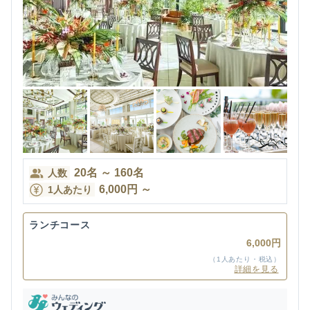
20
名
～
160
名
人数
6,000
円
～
1人あたり
ランチコース
6,000円
（1人あたり・税込）
詳細を見る