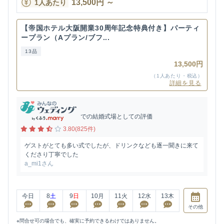
13,500
円
～
1人あたり
【帝国ホテル大阪開業30周年記念特典付き】パーティ
ープラン（Aプラン/ブフ...
13品
13,500円
（1人あたり・税込）
詳細を見る
での結婚式場としての評価
3.80(825件)
ゲストがとても多い式でしたが、ドリンクなども逐一聞きに来て
くださり丁寧でした
a_mi1さん
今日
8
土
9
日
10
月
11
火
12
水
13
木
その他
※問合せ可の場合でも、確実に予約できるわけではありません。