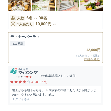
6
名
～
90
名
人数
10,000
円
～
1人あたり
ディナーパーティ
飲み放題
12,000円
（1人あたり・税込）
詳細を見る
での結婚式場としての評価
4.34(116件)
地上からも地下からも、JR大阪駅の桜橋口あたりから向かうと
わかりやすいと思います。 式...
モクセイさん