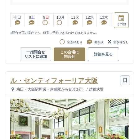
今日
8
土
9
日
10
月
11
火
12
水
13
木
その他
※問合せ可の場合でも、確実に予約できるわけではありません。
空き枠あり
要相談
空き枠なし
一括問合せ
この会場に
詳細を見る
リストに追加
問合せ
ル・センティフォーリア大阪
梅田・大阪駅周辺（扇町駅から徒歩3分）
/
結婚式場