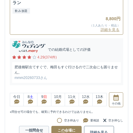
ラン
飲み放題
8,800円
（1人あたり・税込）
詳細を見る
での結婚式場としての評価
4.29(374件)
肥後橋駅出てすぐで、梅田もすぐ行けるので二次会にも困りませ
ん。
mmm20260733さん
今日
8
土
9
日
10
月
11
火
12
水
13
木
その他
※問合せ可の場合でも、確実に予約できるわけではありません。
空き枠あり
要相談
空き枠なし
一括問合せ
この会場に
詳細を見る