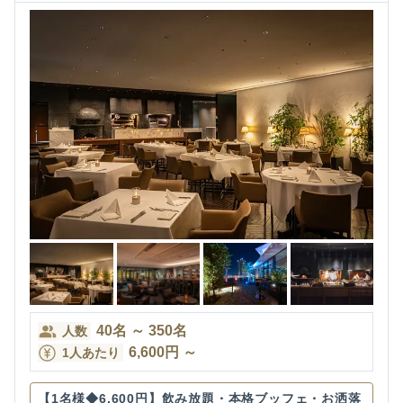
40
名
～
350
名
人数
6,600
円
～
1人あたり
【1名様◆6,600円】飲み放題・本格ブッフェ・お洒落