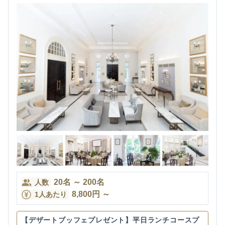
20
名
～
200
名
人数
8,800
円
～
1人あたり
【デザートブッフェプレゼント】平日ランチコースプ