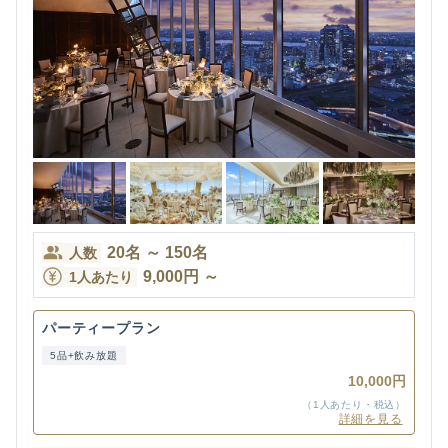
20
名
～
150
名
人数
9,000
円
～
1人あたり
パーティープラン
5品+飲み放題
10,000円
（1人あたり・税込）
詳細を見る