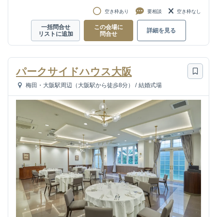
空き枠あり
要相談
空き枠なし
一括問合せ
この会場に
詳細を見る
リストに追加
問合せ
パークサイドハウス大阪
梅田・大阪駅周辺（大阪駅から徒歩8分）
/
結婚式場