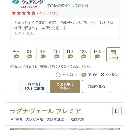
での結婚式場としての評価
4.58(1,365件)
わかりやすくて駅の目の前。徒歩3分くらいでしょう。駅も大阪
梅田で行きやすい場所だと思いま...
おはき1さん
今日
8
土
9
日
10
月
11
火
12
水
13
木
その他
※問合せ可の場合でも、確実に予約できるわけではありません。
空き枠あり
要相談
空き枠なし
一括問合せ
この会場に
詳細を見る
リストに追加
問合せ
ラグナヴェール プレミア
梅田・大阪駅周辺（大阪駅直結）
/
結婚式場