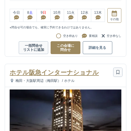
今日
8
土
9
日
10
月
11
火
12
水
13
木
その他
※問合せ可の場合でも、確実に予約できるわけではありません。
空き枠あり
要相談
空き枠なし
一括問合せ
この会場に
詳細を見る
リストに追加
問合せ
ホテル阪急インターナショナル
梅田・大阪駅周辺（梅田駅）
/
ホテル