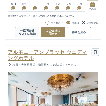
今日
8
土
9
日
10
月
11
火
12
水
13
木
その他
※問合せ可の場合でも、確実に予約できるわけではありません。
空き枠あり
要相談
空き枠なし
一括問合せ
この会場に
詳細を見る
リストに追加
問合せ
アルモニーアンブラッセ ウエディ
ングホテル
梅田・大阪駅周辺（梅田駅から徒歩3分）
/
ホテル