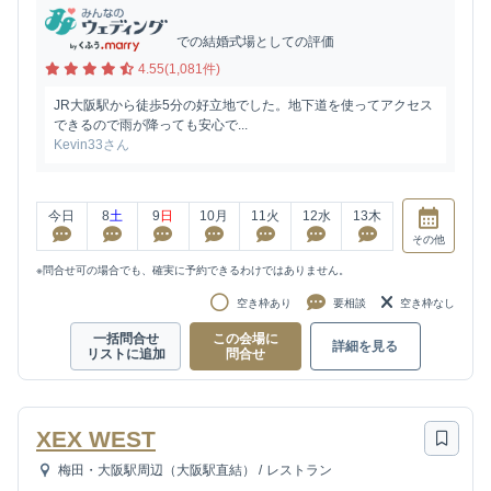
での結婚式場としての評価
4.55(1,081件)
JR大阪駅から徒歩5分の好立地でした。地下道を使ってアクセス
できるので雨が降っても安心で...
Kevin33さん
今日
8
土
9
日
10
月
11
火
12
水
13
木
その他
※問合せ可の場合でも、確実に予約できるわけではありません。
空き枠あり
要相談
空き枠なし
一括問合せ
この会場に
詳細を見る
リストに追加
問合せ
XEX WEST
梅田・大阪駅周辺（大阪駅直結）
/
レストラン