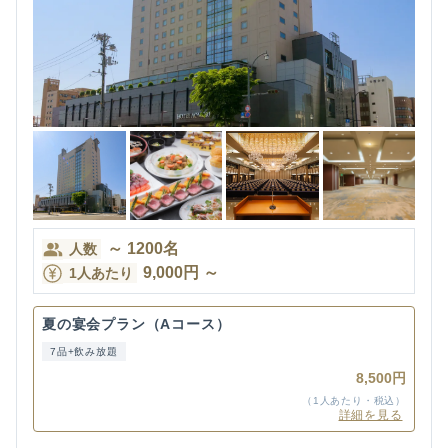
～
1200
名
人数
9,000
円
～
1人あたり
夏の宴会プラン（Aコース）
7品+飲み放題
8,500円
（1人あたり・税込）
詳細を見る