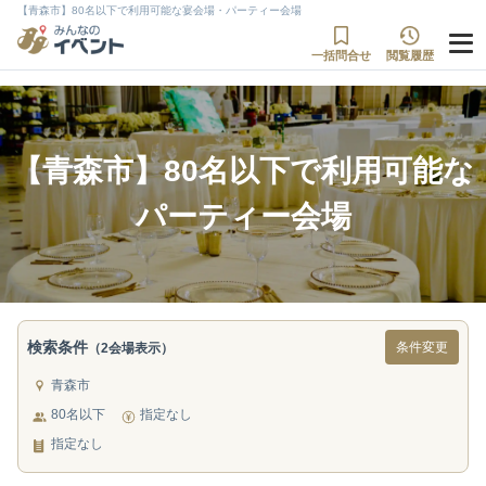
【青森市】80名以下で利用可能な宴会場・パーティー会場
一括問合せ
閲覧履歴
【青森市】80名以下で利用可能な
パーティー会場
検索条件
条件変更
（2会場表示）
青森市
80名以下
指定なし
指定なし