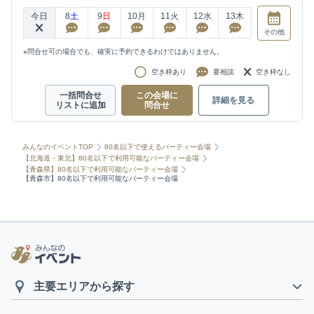
今日
8
土
9
日
10
月
11
火
12
水
13
木
その他
※問合せ可の場合でも、確実に予約できるわけではありません。
空き枠あり
要相談
空き枠なし
一括問合せ
この会場に
詳細を見る
リストに追加
問合せ
みんなのイベントTOP
80名以下で使えるパーティー会場
【北海道・東北】80名以下で利用可能なパーティー会場
【青森県】80名以下で利用可能なパーティー会場
【青森市】80名以下で利用可能なパーティー会場
主要エリアから探す