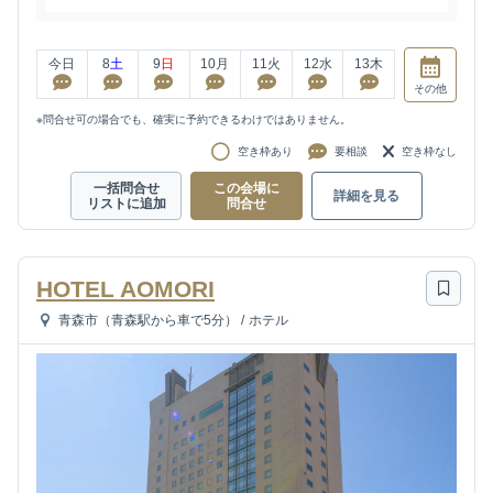
今日
8
土
9
日
10
月
11
火
12
水
13
木
その他
※問合せ可の場合でも、確実に予約できるわけではありません。
空き枠あり
要相談
空き枠なし
一括問合せ
この会場に
詳細を見る
リストに追加
問合せ
HOTEL AOMORI
青森市（青森駅から車で5分）
/
ホテル