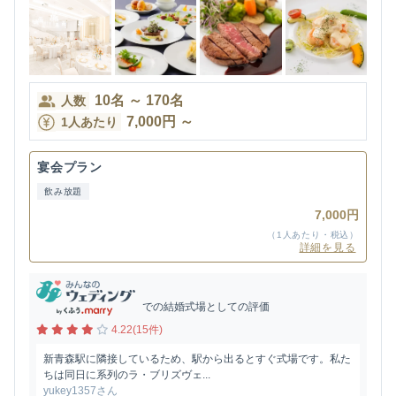
10
名
～
170
名
人数
7,000
円
～
1人あたり
宴会プラン
飲み放題
7,000円
（1人あたり・税込）
詳細を見る
での結婚式場としての評価
4.22(15件)
新青森駅に隣接しているため、駅から出るとすぐ式場です。私た
ちは同日に系列のラ・ブリズヴェ...
yukey1357さん