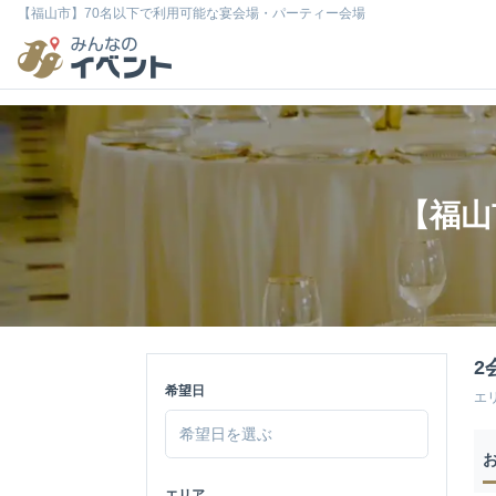
【福山市】70名以下で利用可能な宴会場・パーティー会場
【福山
2
希望日
エ
エリア