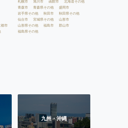
札幌市
旭川市
函館市
北海道その他
青森市
青森県その他
盛岡市
岩手県その他
秋田市
秋田県その他
仙台市
宮城県その他
山形市
京都市
山形県その他
福島市
郡山市
他
福島県その他
九州・沖縄