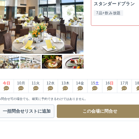
スタンダードプラン
7品+飲み放題
今日
10
月
11
火
12
水
13
木
14
金
15
土
16
日
17
月
1
※問合せ可の場合でも、確実に予約できるわけではありません。
一括問合せ
リストに追加
この会場に
問合せ