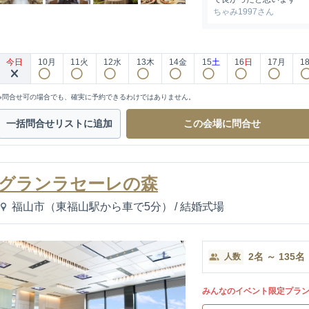
ちゃみ1997さん
今日
10
月
11
火
12
水
13
木
14
金
15
土
16
日
17
月
1
※問合せ可の場合でも、確実に予約できるわけではありません。
一括問合せ
リストに追加
この会場に
問合せ
グランラセーレの森
福山市（東福山駅から車で5分）
/
結婚式場
2
名
～
135
名
人数
みんなのイベント限定プラ