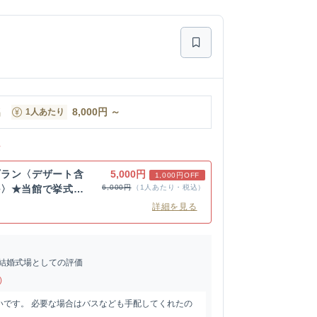
名
8,000
円
～
1人あたり
ン
プラン〈デザート含
5,000円
1,000円OFF
ル〉★当館で挙式後
6,000円
（1人あたり・税込）
詳細を見る
結婚式場としての評価
)
いです。 必要な場合はバスなども手配してくれたの