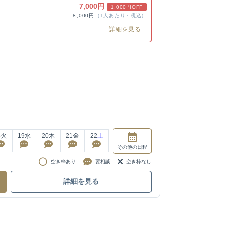
7,000円
1,000円OFF
8,000円
（1人あたり・税込）
詳細を見る
8
火
19
水
20
木
21
金
22
土
その他
の日程
空き枠あり
要相談
空き枠なし
詳細を見る