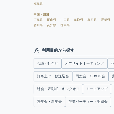
福島県
中国・四国
広島県
岡山県
山口県
鳥取県
島根県
愛媛県
香川県
高知県
徳島県
利用目的から探す
会議・打合せ
オフサイトミーティング
打ち上げ・歓送迎会
同窓会・OB/OG会
総会・表彰式・キックオフ
ミートアップ
忘年会・新年会
卒業パーティー・謝恩会