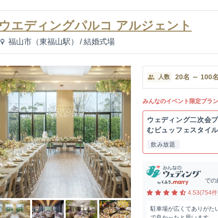
ウエディングパルコ アルジェント
福山市（東福山駅）
/
結婚式場
20
名
～
100
人数
みんなのイベント限定プラ
ウェディング二次会
むビュッフェスタイ
のお...
飲み放題
での
4.53(754件
駐車場が広くてありがた
で良かったと思います