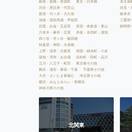
銀座・新橋・有楽町
東京・日本橋
名古屋
渋谷・恵比寿・代官山
伏見・
新宿・代々木・大久保
岐阜市
池袋・高田馬場・早稲田
三重県
目黒・白金・五反田
原宿・表参道・青山
静岡県
六本木・麻布・広尾
赤坂・永田町・溜池
四ツ谷・市ヶ谷・飯田橋
秋葉原・神田・水道橋
上野・浅草・日暮里
両国・錦糸町・小岩
築地・湾岸・お台場
浜松町・田町・品川
立川・八王子・町田
東京都その他
舞浜・浦安・幕張・千葉
千葉県その他
大宮・さいたま新都心
埼玉県その他
横浜・みなとみらい・新横浜
神奈川県その他
北関東