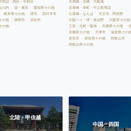
天満橋・京橋・大阪城
駅周辺・西区・中村区
淀屋橋・本町・中之島周辺
丸の内
栄・東区
愛知県その他
心斎橋・なんば
天王寺・阿倍野
岐阜県その他
津市
四日市市
大阪ベイ・堺・泉佐野
大阪府その他
その他
静岡市
浜松市
三宮・元町・阪神
兵庫県その他
その他
京都府その他
大津市
滋賀県その
奈良市
奈良県その他
和歌山市
和歌山県その他
北陸・甲信越
中国・四国