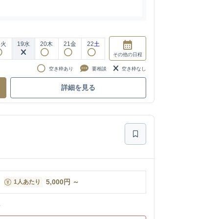
8
火
19
水
20
木
21
金
22
土
その他
の日程
空き枠あり
要相談
空き枠なし
詳細を見る
5,000
円
～
1人あたり
ン