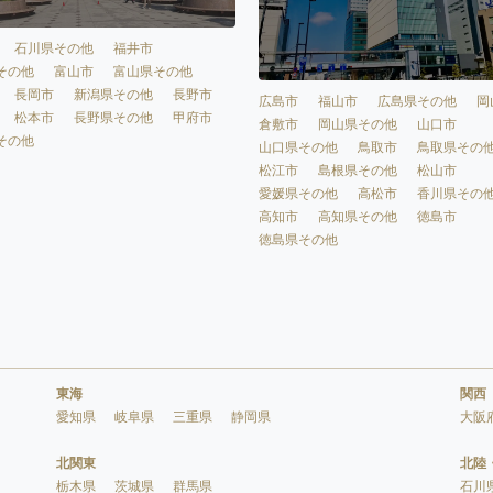
石川県その他
福井市
その他
富山市
富山県その他
長岡市
新潟県その他
長野市
広島市
福山市
広島県その他
岡
松本市
長野県その他
甲府市
倉敷市
岡山県その他
山口市
その他
山口県その他
鳥取市
鳥取県その
松江市
島根県その他
松山市
愛媛県その他
高松市
香川県その
高知市
高知県その他
徳島市
徳島県その他
東海
関西
愛知県
岐阜県
三重県
静岡県
大阪
北関東
北陸
栃木県
茨城県
群馬県
石川