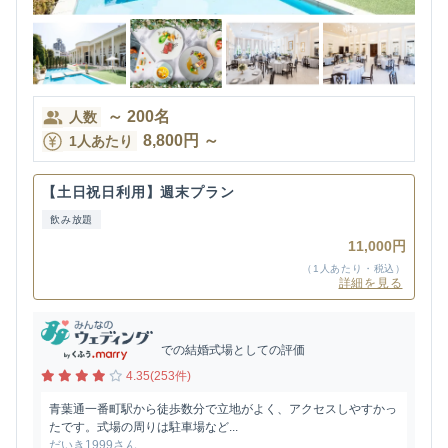
～
200
名
人数
8,800
円
～
1人あたり
【土日祝日利用】週末プラン
飲み放題
11,000円
（1人あたり・税込）
詳細を見る
での結婚式場としての評価
4.35(253件)
青葉通一番町駅から徒歩数分で立地がよく、アクセスしやすかっ
たです。式場の周りは駐車場など...
だいき1999さん