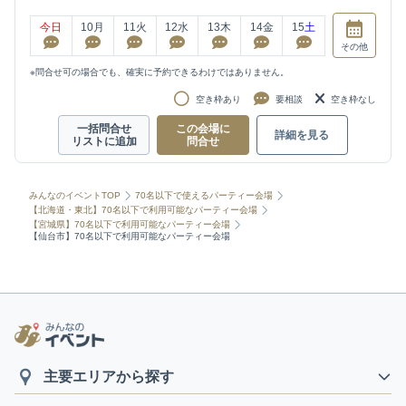
今日
10
月
11
火
12
水
13
木
14
金
15
土
その他
※問合せ可の場合でも、確実に予約できるわけではありません。
空き枠あり
要相談
空き枠なし
一括問合せ
この会場に
詳細を見る
リストに追加
問合せ
みんなのイベントTOP
70名以下で使えるパーティー会場
【北海道・東北】70名以下で利用可能なパーティー会場
【宮城県】70名以下で利用可能なパーティー会場
【仙台市】70名以下で利用可能なパーティー会場
主要エリアから探す