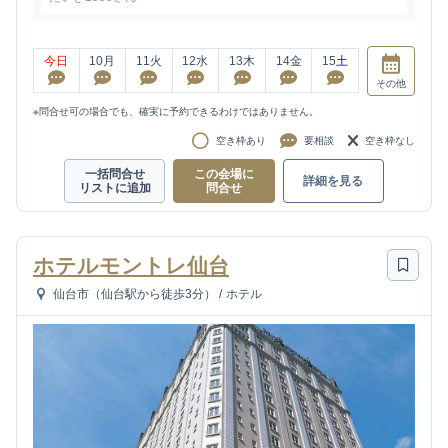
今日
10
月
11
火
12
水
13
木
14
金
15
土
その他
※問合せ可の場合でも、確実に予約できるわけではありません。
空き枠あり
要相談
空き枠なし
一括問合せ
この会場に
詳細を見る
リストに追加
問合せ
ホテルモントレ仙台
仙台市（仙台駅から徒歩3分）
/
ホテル