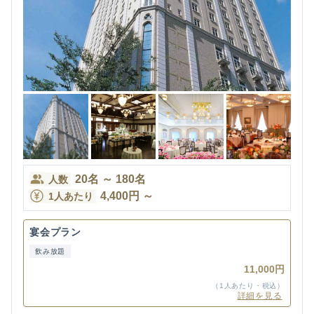
20
名
～
180
名
人数
4,400
円
～
1人あたり
宴会プラン
飲み放題
11,000円
（1人あたり・税込）
詳細を見る