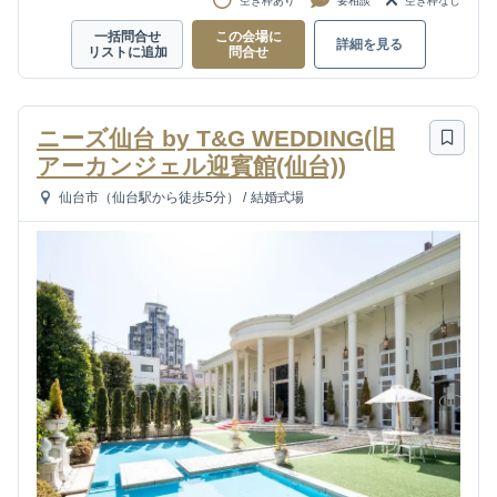
空き枠あり
要相談
空き枠なし
一括問合せ
この会場に
詳細を見る
リストに追加
問合せ
ニーズ仙台 by T&G WEDDING(旧
アーカンジェル迎賓館(仙台))
仙台市（仙台駅から徒歩5分）
/
結婚式場