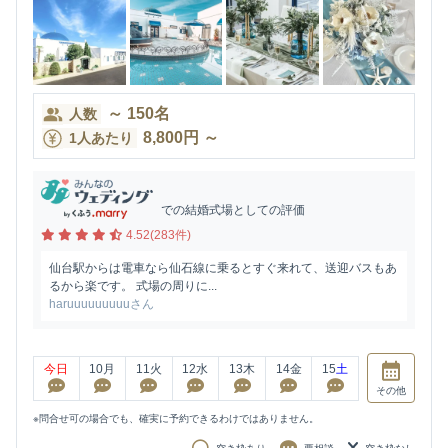
～
150
名
人数
8,800
円
～
1人あたり
での結婚式場としての評価
4.52(283件)
仙台駅からは電車なら仙石線に乗るとすぐ来れて、送迎バスもあ
るから楽です。 式場の周りに...
haruuuuuuuuuさん
今日
10
月
11
火
12
水
13
木
14
金
15
土
その他
※問合せ可の場合でも、確実に予約できるわけではありません。