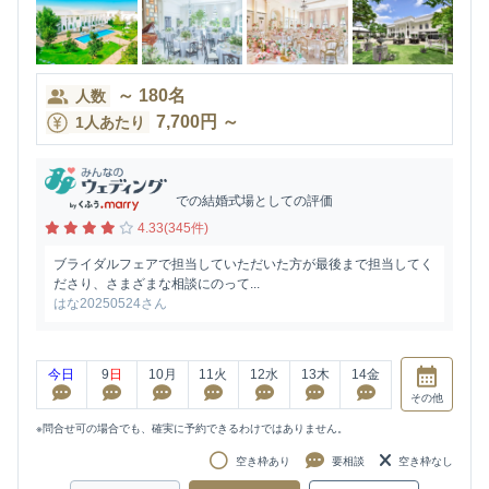
～
180
名
人数
7,700
円
～
1人あたり
での結婚式場としての評価
4.33(345件)
ブライダルフェアで担当していただいた方が最後まで担当してく
ださり、さまざまな相談にのって...
はな20250524さん
今日
9
日
10
月
11
火
12
水
13
木
14
金
その他
※問合せ可の場合でも、確実に予約できるわけではありません。
空き枠あり
要相談
空き枠なし