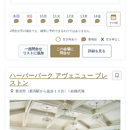
今日
9
日
10
月
11
火
12
水
13
木
14
金
その他
※問合せ可の場合でも、確実に予約できるわけではありません。
空き枠あり
要相談
空き枠なし
一括問合せ
この会場に
詳細を見る
リストに追加
問合せ
ハーバーパーク アヴェニュー ブレ
ストン
新潟市（新潟駅から徒歩１０分）
/
結婚式場