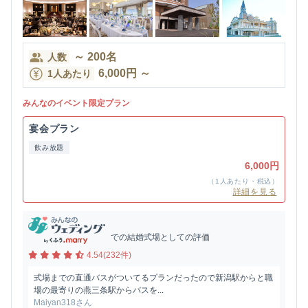
～
200
名
人数
6,000
円
～
1人あたり
みんなのイベント限定プラン
宴会プラン
飲み放題
6,000円
（1人あたり・税込）
詳細を見る
での結婚式場としての評価
4.54(232件)
式場までの直通バスがついてるプランだったので新潟駅からと職
場の最寄りの燕三条駅からバスを...
Maiyan318さん