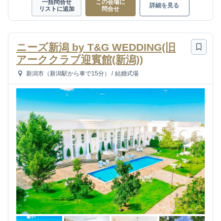
一括問合せ
この会場に
詳細を見る
リストに追加
問合せ
ニーズ新潟 by T&G WEDDING(旧
アーククラブ迎賓館(新潟))
新潟市（新潟駅から車で15分）
/
結婚式場