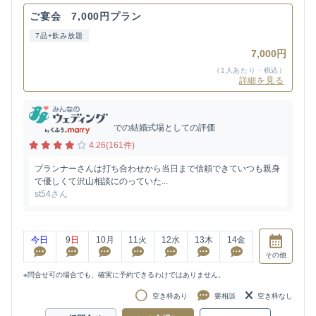
ご宴会 7,000円プラン
7品+飲み放題
7,000円
（1人あたり・税込）
詳細を見る
での結婚式場としての評価
4.26(161件)
プランナーさんは打ち合わせから当日まで信頼できていつも親身
で優しくて沢山相談にのっていた...
st54さん
今日
9
日
10
月
11
火
12
水
13
木
14
金
その他
※問合せ可の場合でも、確実に予約できるわけではありません。
空き枠あり
要相談
空き枠なし