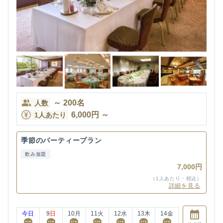
～
200
名
人数
6,000
円
～
1人あたり
季節のパーティープラン
飲み放題
7,000円
（1人あたり・税込）
詳細を見る
今日
9
日
10
月
11
火
12
水
13
木
14
金