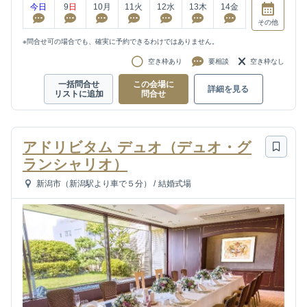
今日
9
日
10
月
11
火
12
水
13
木
14
金
その他
※問合せ可の場合でも、確実に予約できるわけではありません。
空き枠あり
要相談
空き枠なし
一括問合せ
この会場に
詳細を見る
リストに追加
問合せ
アドリビタム デュオ（デュオ・グ
ランシャリオ）
新潟市（新潟駅より車で５分）
/
結婚式場