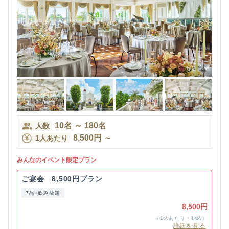
10
名
～
180
名
人数
8,500
円
～
1人あたり
みんなのイベント限定プラン
ご宴会 8,500円プラン
7品+飲み放題
8,500円
（1人あたり・税込）
詳細を見る