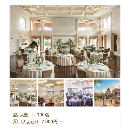
～
100
名
人数
7,000
円
～
1人あたり