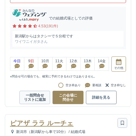
での結婚式場としての評価
4.53(191件)
新潟駅からはタクシーで５分程です
ワイワニイガタさん
今日
9
日
10
月
11
火
12
水
13
木
14
金
その他
※問合せ可の場合でも、確実に予約できるわけではありません。
空き枠あり
要相談
空き枠なし
一括問合せ
この会場に
詳細を見る
リストに追加
問合せ
ピアザ ララ ルーチェ
新潟市（新潟駅から車で10分）
/
結婚式場