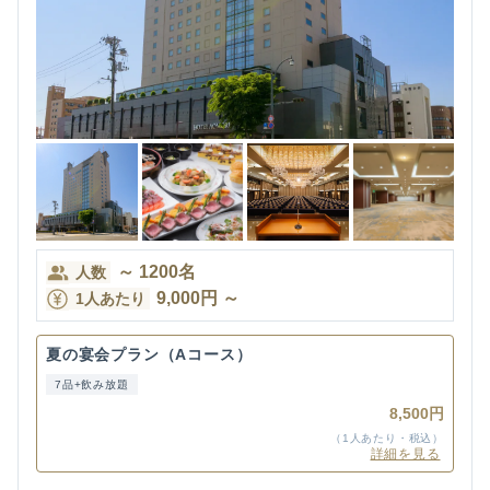
～
1200
名
人数
9,000
円
～
1人あたり
夏の宴会プラン（Aコース）
7品+飲み放題
8,500円
（1人あたり・税込）
詳細を見る