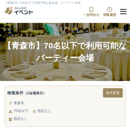
【青森市】70名以下で利用可能な宴会場・パーティー会場
一括問合せ
閲覧履歴
【青森市】70名以下で利用可能な
パーティー会場
検索条件
条件変更
（2会場表示）
青森市
70名以下
指定なし
指定なし