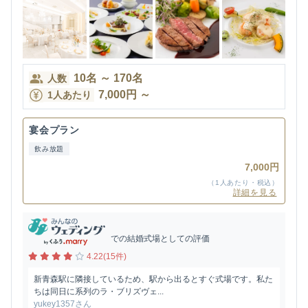
10
名
～
170
名
人数
7,000
円
～
1人あたり
宴会プラン
飲み放題
7,000円
（1人あたり・税込）
詳細を見る
での結婚式場としての評価
4.22(15件)
新青森駅に隣接しているため、駅から出るとすぐ式場です。私た
ちは同日に系列のラ・ブリズヴェ...
yukey1357さん