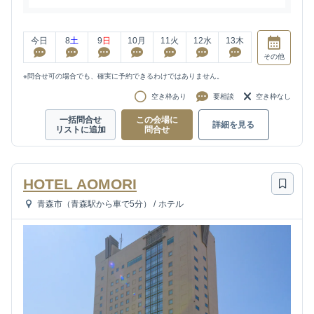
今日
8
土
9
日
10
月
11
火
12
水
13
木
その他
※問合せ可の場合でも、確実に予約できるわけではありません。
空き枠あり
要相談
空き枠なし
一括問合せ
この会場に
詳細を見る
リストに追加
問合せ
HOTEL AOMORI
青森市（青森駅から車で5分）
/
ホテル