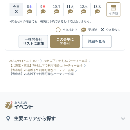
今日
8
土
9
日
10
月
11
火
12
水
13
木
その他
※問合せ可の場合でも、確実に予約できるわけではありません。
空き枠あり
要相談
空き枠なし
一括問合せ
この会場に
詳細を見る
リストに追加
問合せ
みんなのイベントTOP
70名以下で使えるパーティー会場
【北海道・東北】70名以下で利用可能なパーティー会場
【青森県】70名以下で利用可能なパーティー会場
【青森市】70名以下で利用可能なパーティー会場
主要エリアから探す