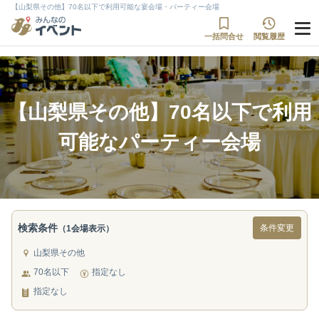
【山梨県その他】70名以下で利用可能な宴会場・パーティー会場
一括問合せ
閲覧履歴
【山梨県その他】70名以下で利用
可能なパーティー会場
検索条件
条件変更
（1会場表示）
山梨県その他
70名以下
指定なし
指定なし