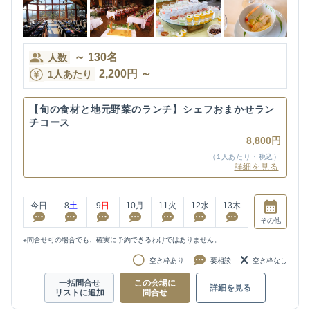
～
130
名
人数
2,200
円
～
1人あたり
【旬の食材と地元野菜のランチ】シェフおまかせラン
チコース
8,800円
（1人あたり・税込）
詳細を見る
今日
8
土
9
日
10
月
11
火
12
水
13
木
その他
※問合せ可の場合でも、確実に予約できるわけではありません。
空き枠あり
要相談
空き枠なし
一括問合せ
この会場に
詳細を見る
リストに追加
問合せ