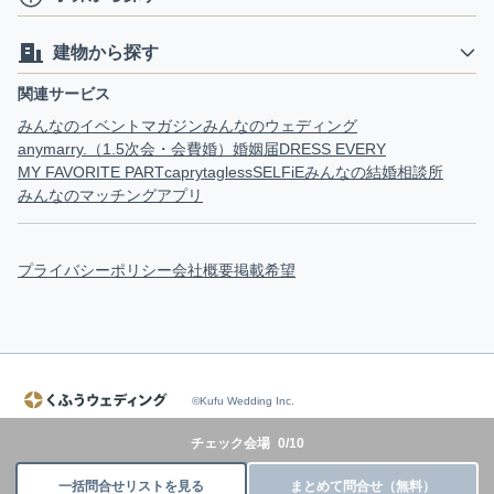
建物から探す
関連サービス
みんなのイベントマガジン
みんなのウェディング
anymarry.（1.5次会・会費婚）
婚姻届
DRESS EVERY
MY FAVORITE PART
capry
tagless
SELFiE
みんなの結婚相談所
みんなのマッチングアプリ
プライバシーポリシー
会社概要
掲載希望
©Kufu Wedding Inc.
チェック会場
0
/
10
一括問合せリストを見る
まとめて問合せ（無料）