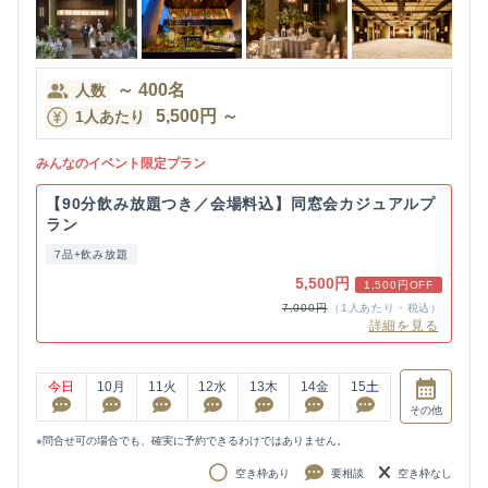
～
400
名
人数
5,500
円
～
1人あたり
みんなのイベント限定プラン
【90分飲み放題つき／会場料込】同窓会カジュアルプ
ラン
7品+飲み放題
5,500円
1,500円OFF
7,000円
（1人あたり・税込）
詳細を見る
今日
10
月
11
火
12
水
13
木
14
金
15
土
その他
※問合せ可の場合でも、確実に予約できるわけではありません。
空き枠あり
要相談
空き枠なし