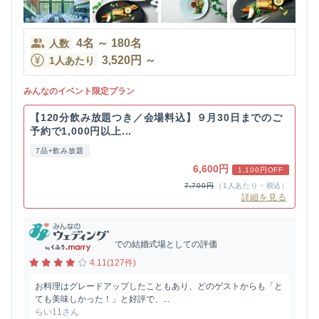
4
名
～
180
名
人数
3,520
円
～
1人あたり
みんなのイベント限定プラン
【120分飲み放題つき／会場料込】９月30日までのご
予約で1,000円以上...
7品+飲み放題
6,600円
1,100円OFF
7,700円
（1人あたり・税込）
詳細を見る
での結婚式場としての評価
4.11(127件)
お料理はグレードアップしたこともあり、どのゲストからも「と
ても美味しかった！」と好評で、...
らい11さん