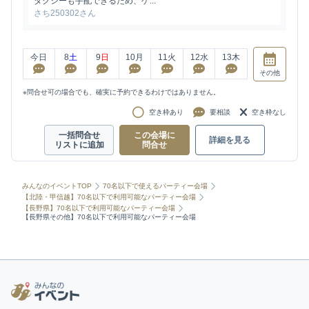
タクシーも手配できるため、ゲ...
さち250302さん
今日
8
土
9
日
10
月
11
火
12
水
13
木
その他
※問合せ可の場合でも、確実に予約できるわけではありません。
空き枠あり
要相談
空き枠なし
一括問合せ
この会場に
詳細を見る
リストに追加
問合せ
みんなのイベントTOP
70名以下で使えるパーティー会場
【北陸・甲信越】70名以下で利用可能なパーティー会場
【長野県】70名以下で利用可能なパーティー会場
【長野県その他】70名以下で利用可能なパーティー会場