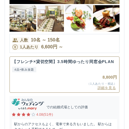
10
名
～
150
名
人数
6,600
円
～
1人あたり
【フレンチ×貸切空間】3.5時間ゆったり同窓会PLAN
4品+飲み放題
8,800円
（1人あたり・税込）
詳細を見る
での結婚式場としての評価
4.08(51件)
駅からのアクセスもよく、電車で来る方もいました。 駅からは