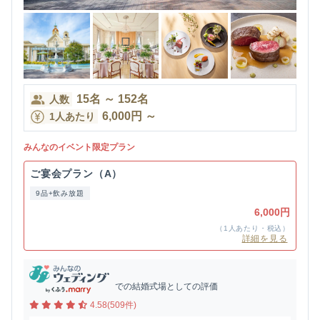
15
名
～
152
名
人数
6,000
円
～
1人あたり
みんなのイベント限定プラン
ご宴会プラン（A）
9品+飲み放題
6,000円
（1人あたり・税込）
詳細を見る
での結婚式場としての評価
4.58(509件)