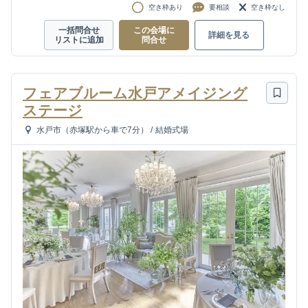
空き枠あり
要相談
空き枠なし
一括問合せ
この会場に
詳細を見る
リストに追加
問合せ
フェアブルーム水戸アメイジング
ステージ
水戸市（赤塚駅から車で7分）
/
結婚式場