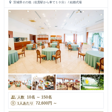
茨城県その他（佐貫駅から車で１０分）
/
結婚式場
10
名
～
150
名
人数
72,600
円
～
1人あたり