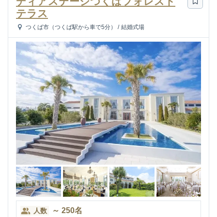
ディアステージつくばフォレスト
テラス
つくば市（つくば駅から車で5分）
/
結婚式場
～
250
名
人数