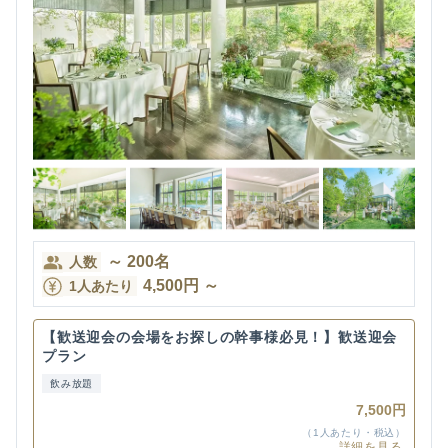
～
200
名
人数
4,500
円
～
1人あたり
【歓送迎会の会場をお探しの幹事様必見！】歓送迎会
プラン
飲み放題
7,500円
（1人あたり・税込）
詳細を見る