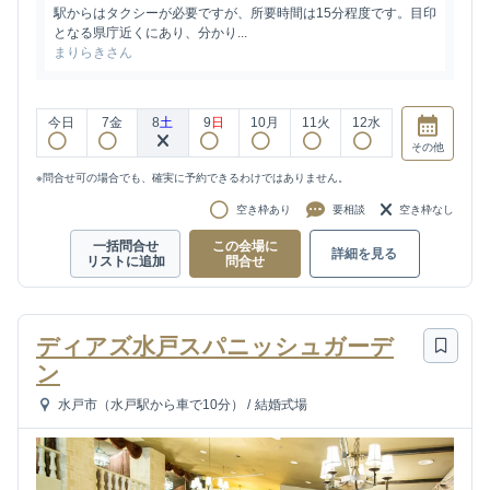
駅からはタクシーが必要ですが、所要時間は15分程度です。目印
となる県庁近くにあり、分かり...
まりらきさん
今日
7
金
8
土
9
日
10
月
11
火
12
水
その他
※問合せ可の場合でも、確実に予約できるわけではありません。
空き枠あり
要相談
空き枠なし
一括問合せ
この会場に
詳細を見る
リストに追加
問合せ
ディアズ水戸スパニッシュガーデ
ン
水戸市（水戸駅から車で10分）
/
結婚式場