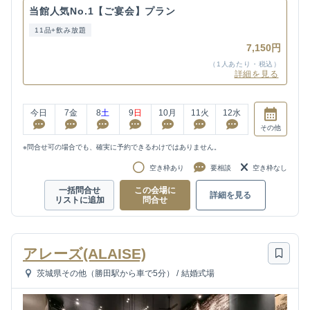
当館人気No.1【ご宴会】プラン
11品+飲み放題
7,150円
（1人あたり・税込）
詳細を見る
今日
7
金
8
土
9
日
10
月
11
火
12
水
その他
※問合せ可の場合でも、確実に予約できるわけではありません。
空き枠あり
要相談
空き枠なし
一括問合せ
この会場に
詳細を見る
リストに追加
問合せ
アレーズ(ALAISE)
茨城県その他（勝田駅から車で5分）
/
結婚式場