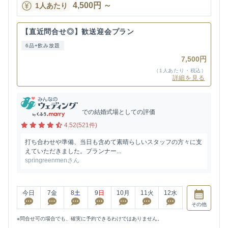
4,500
円
～
1人あたり
【直近問合せ◎】歓送迎会プラン
6品+飲み放題
7,500円
（1人あたり・税込）
詳細を見る
での結婚式場としての評価
4.52(521件)
打ち合わせや準備、当日も含めて素晴らしいスタッフの方々に支
えていただきました。プランナー...
springreenmenさん
今日
7
金
8
土
9
日
10
月
11
火
12
水
その他
※問合せ可の場合でも、確実に予約できるわけではありません。