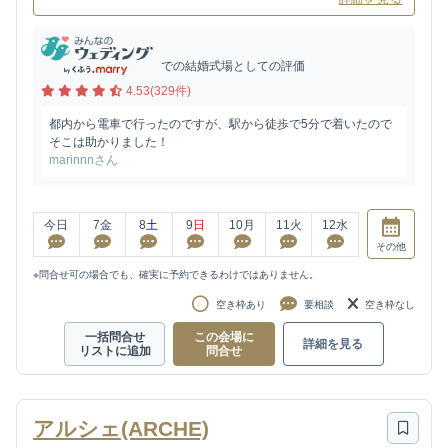
での結婚式場としての評価
4.53(329件)
都内から電車で行ったのですが、駅から徒歩で5分で着いたので
そこは助かりました！
marinnnさん
今日
7
金
8
土
9
日
10
月
11
火
12
水
その他
※問合せ可の場合でも、確実に予約できるわけではありません。
空き枠あり
要相談
空き枠なし
一括問合せ
この会場に
詳細を見る
リストに追加
問合せ
アルシェ(ARCHE)