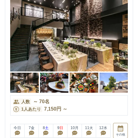
～
70
名
人数
7,150
円
～
1人あたり
今日
7
金
8
土
9
日
10
月
11
火
12
水
その他