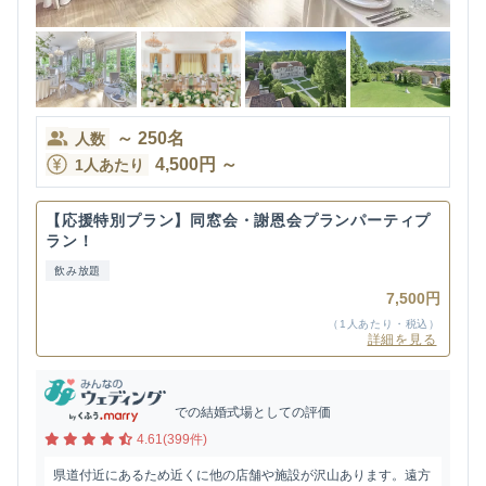
～
250
名
人数
4,500
円
～
1人あたり
【応援特別プラン】同窓会・謝恩会プランパーティプ
ラン！
飲み放題
7,500円
（1人あたり・税込）
詳細を見る
での結婚式場としての評価
4.61(399件)
県道付近にあるため近くに他の店舗や施設が沢山あります。遠方