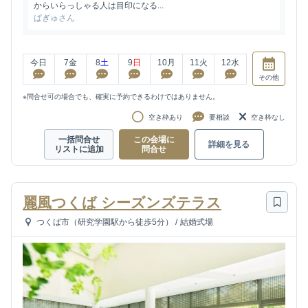
からいらっしゃる人は目印になる...
ぱぎゅさん
今日
7
金
8
土
9
日
10
月
11
火
12
水
その他
※問合せ可の場合でも、確実に予約できるわけではありません。
空き枠あり
要相談
空き枠なし
一括問合せ
この会場に
詳細を見る
リストに追加
問合せ
麗風つくば シーズンズテラス
つくば市（研究学園駅から徒歩5分）
/
結婚式場