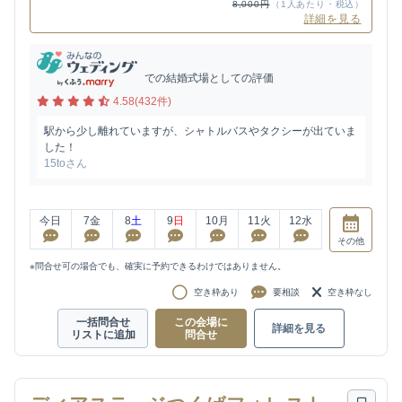
8,000円
（1人あたり・税込）
詳細を見る
での結婚式場としての評価
4.58(432件)
駅から少し離れていますが、シャトルバスやタクシーが出ていま
した！
15toさん
今日
7
金
8
土
9
日
10
月
11
火
12
水
その他
※問合せ可の場合でも、確実に予約できるわけではありません。
空き枠あり
要相談
空き枠なし
一括問合せ
この会場に
詳細を見る
リストに追加
問合せ