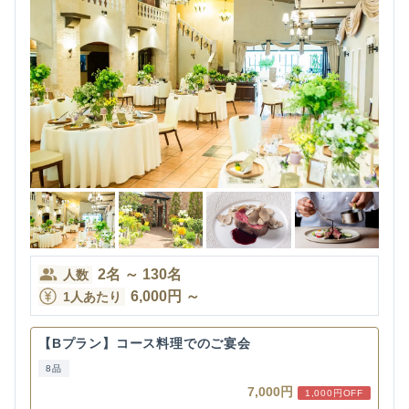
2
名
～
130
名
人数
6,000
円
～
1人あたり
【Bプラン】コース料理でのご宴会
8品
7,000円
1,000円OFF